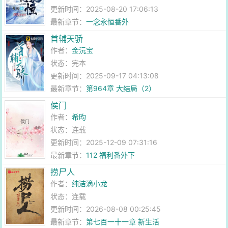
更新时间：2025-08-20 17:06:13
最新章节：
一念永恒番外
首辅天骄
作者：
金沅宝
状态：完本
更新时间：2025-09-17 04:13:08
最新章节：
第964章 大结局（2）
侯门
作者：
希昀
状态：连载
更新时间：2025-12-09 07:31:16
最新章节：
112 福利番外下
捞尸人
作者：
纯洁滴小龙
状态：连载
更新时间：2026-08-08 00:25:45
最新章节：
第七百一十一章 新生活