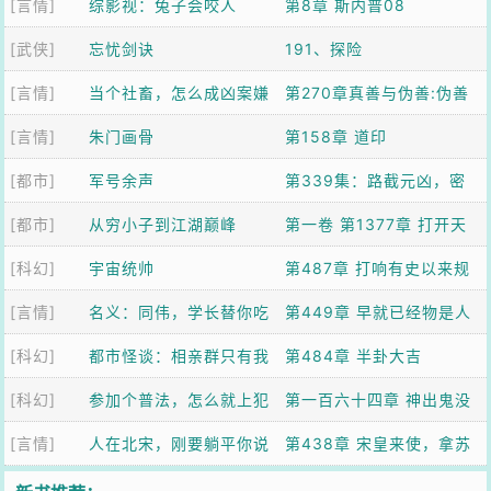
[言情]
综影视：兔子会咬人
第8章 斯内普08
[武侠]
忘忧剑诀
191、探险
[言情]
当个社畜，怎么成凶案嫌
第270章真善与伪善:伪善
[言情]
疑人了？
朱门画骨
的他们18
第158章 道印
[都市]
军号余声
第339集：路截元凶，密
[都市]
从穷小子到江湖巅峰
信藏线
第一卷 第1377章 打开天
[科幻]
宇宙统帅
窗说亮话！
第487章 打响有史以来规
[言情]
名义：同伟，学长替你吃
模最大战役三
第449章 早就已经物是人
[科幻]
这碗饭！
都市怪谈：相亲群只有我
非了！
第484章 半卦大吉
[科幻]
一个活人
参加个普法，怎么就上犯
第一百六十四章 神出鬼没
[言情]
罪榜了呢
人在北宋，刚要躺平你说
第438章 宋皇来使，拿苏
这是天龙
轼来换！