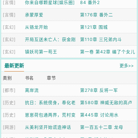
[言情]
了
你来自哪颗星球[娱乐圈]
边吃瓜升级
84 番外2
[言情]
承蒙厚爱
第176章 番外二
[玄幻]
从铬龙开始
第121章 围城
[玄幻]
开局互送未亡人：获金刚
第110章 三兄弟内斗
[玄幻]
不坏神功
镇妖司第一苟王
第一卷 第42章 编了个女儿
国故事，虎妖全信了
最新更新
更多>>
类别
书名
章节
[都市]
离岸流
第278章 反将一军
[历史]
抗日：系统傍身，奉化老
第580章 神威无敌的高卢
[历史]
乡
崽崽荷包通两界，荒村变
倒下了
第445章 讨论用水
[网游]
成桃花源
从美利坚开始谎造神话
第一百五十二章 龙母