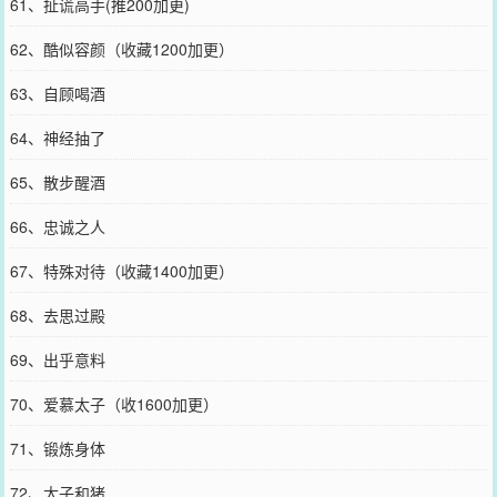
61、扯谎高手(推200加更)
62、酷似容颜（收藏1200加更）
63、自顾喝酒
64、神经抽了
65、散步醒酒
66、忠诚之人
67、特殊对待（收藏1400加更）
68、去思过殿
69、出乎意料
70、爱慕太子（收1600加更）
71、锻炼身体
72、太子和猪