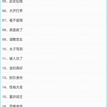
05、此女犯贱
06、大开打界
07、毫不留情
08、真是疯了
09、调教宫女
10、太子驾到
11、被人坑了
12、说的真好
13、别忘身份
14、性格大变
15、暮井阎王
16、悲催身世