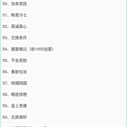
50、怕本宫抢
51、韩青冷七
52、真诚真心
53、交换条件
54、狠狠难过（收1000加更）
55、不会丢脸
56、重新化妆
57、倾城倾国
58、眼底惊艳
59、皇上责难
60、北辰逸轩