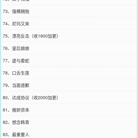
73、强横拥抱
74、尼玛又来
75、漂亮反击（收1800加更）
76、皇后娘娘
77、虚与委蛇
78、口舌生莲
79、当面道歉
80、达成协议（收2000加更）
81、傲娇资本
82、想念韩青
83、最重要人