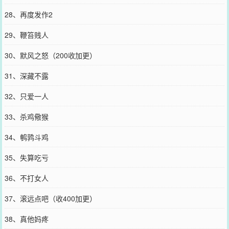
28、再度发作2
29、鞭笞贱人
30、默风之怒（200收加更）
31、深藏不露
32、只爱一人
33、杀鸡儆猴
34、鹌鹑斗鸡
35、失算吃亏
36、不打女人
37、滚远点吧（收400加更）
38、真他妈疼