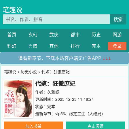
笔趣说
搜索
首页
玄幻
武侠
都市
历史
网游
科幻
言情
其他
排行
完本
登录
追看新章节，下载本站客户端无广告APP
↓↓↓
笔趣说
>
历史小说
> 代嫁：狂傲庶妃
代嫁：狂傲庶妃
作者：
久雅阁
更新时间：2025-12-23 11:48:24
状态：完本
最新章节：
vip56、缘定三生（大结局）
加入书架
点击阅读