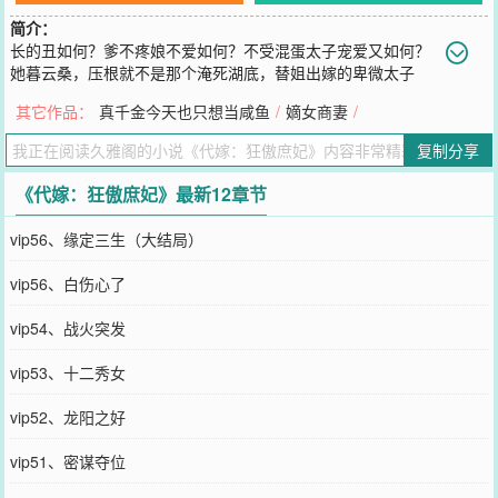
简介：
长的丑如何？爹不疼娘不爱如何？不受混蛋太子宠爱又如何？
她暮云桑，压根就不是那个淹死湖底，替姐出嫁的卑微太子
妃，她可受不来一星半点的窝囊气！暮云桑座右铭：我不下地狱，你
其它作品：
真千金今天也只想当咸鱼
/
嫡女商妻
/
下地狱，你不下地狱，谁下地狱！暮云桑口头禅：姐就这么狂了！暮
云桑大忌：谁敢提北辰默风那丫的，小心姐剥皮抽筋削骨一条龙伺
复制分享
候！简单来说，这是个21世纪金牌杀手穿越到一个不受宠的太子妃身
上，从此丑妃大翻身，狂傲不服输，桃花朵朵开的励志暧昧
《代嫁：狂傲庶妃》最新12章节
您要是觉得《
代嫁：狂傲庶妃
》还不错的话请不要忘记向您QQ群和微
博微信里的朋友推荐哦！
vip56、缘定三生（大结局）
vip56、白伤心了
vip54、战火突发
vip53、十二秀女
vip52、龙阳之好
vip51、密谋夺位