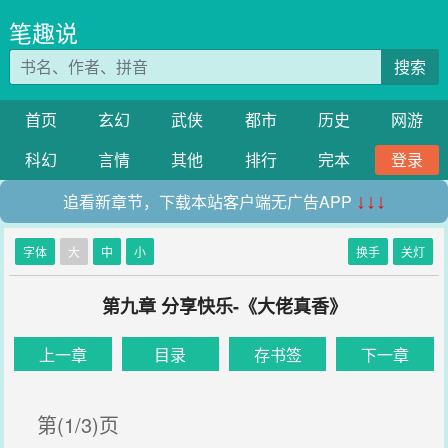
笔趣说
搜索
首页
玄幻
武侠
都市
历史
网游
科幻
言情
其他
排行
完本
登录
追看新章节，下载本站客户端无广告APP
↓↓↓
字体
大
中
小
换手
关灯
第九章 分享快乐-《大佬真香》
上一章
目录
存书签
下一章
第(1/3)页