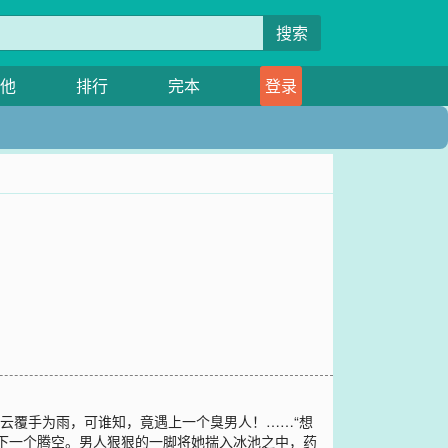
搜索
他
排行
完本
登录
云覆手为雨，可谁知，竟遇上一个臭男人！……“想
下一个腾空。男人狠狠的一脚将她揣入冰池之中，药