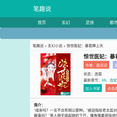
笔趣说
首页
玄幻
武侠
都
笔趣说
>
玄幻小说
> 惊世医妃：暴君捧上天
惊世医妃：暴
作者：
路迟迟
更
状态：连载
最新章节：
68、连
加入书架
点击
简介：
“成亲吗？一言不合死相公那种。”被迫指给老太监
解毒吗？”男人伸手挑起她的下巴，嘴角噙着邪佞