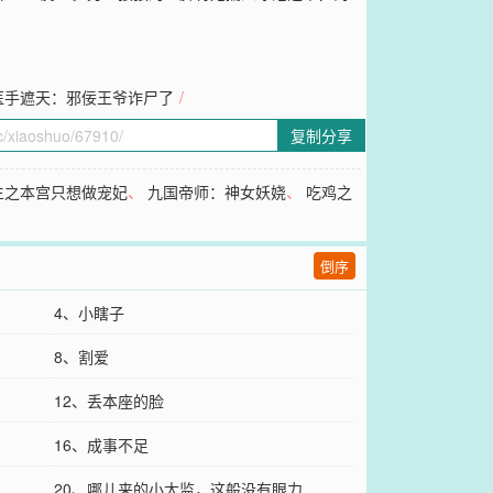
医手遮天：邪佞王爷诈尸了
/
复制分享
生之本宫只想做宠妃
、
九国帝师：神女妖娆
、
吃鸡之
倒序
4、小瞎子
8、割爱
12、丢本座的脸
16、成事不足
20、哪儿来的小太监，这般没有眼力