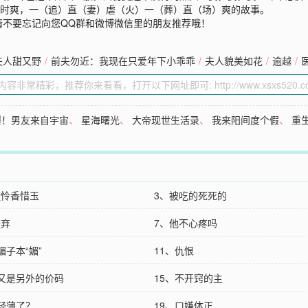
一时爽，一（追）直（妻）虐（火）一（葬）直（场）爽的故事。
请不要忘记向您QQ群和微博微信里的朋友推荐哦！
夫人甜又野
/
前夫勿近：我现在只爱年下小乖乖
/
夫人貌美如花
/
逾越
/
爆！男友来自宇宙
、
星海曙光
、
大帝现世生活录
、
我来阳间度个假
、
重
懂怜香惜玉
3、被吃的死死的
嫌弃
7、他不心疼吗
媚子本“媚”
11、仇恨
这又是另外的价码
15、不开窍的主
被轻薄了？
19、口嫌体正