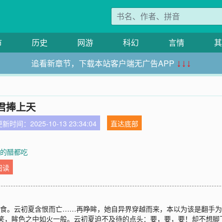
市
历史
网游
科幻
言情
其
追看新章节，下载本站客户端无广告APP
↓↓↓
君捧上天
新时间：2025-10-13 23:34:04
直达底部
蛇的醋都吃
阅读
对食。云初夏含恨而亡……再睁眸，她自异界穿越而来，本以为该是翻手为
地笑，眸色之中如火一般。云初夏迫不及待的点头：要，要，要！却不想脚