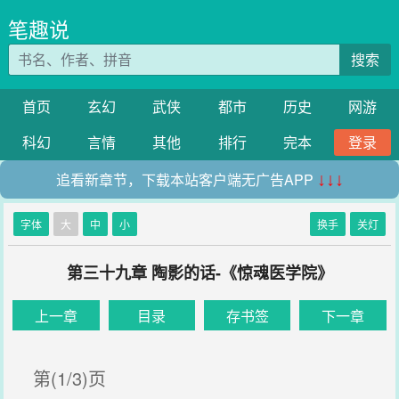
笔趣说
搜索
首页
玄幻
武侠
都市
历史
网游
科幻
言情
其他
排行
完本
登录
追看新章节，下载本站客户端无广告APP
↓↓↓
字体
大
中
小
换手
关灯
第三十九章 陶影的话-《惊魂医学院》
上一章
目录
存书签
下一章
第(1/3)页