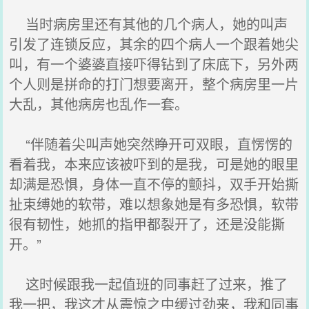
当时病房里还有其他的几个病人，她的叫声
引发了连锁反应，其余的四个病人一个跟着她尖
叫，有一个婆婆直接吓得钻到了床底下，另外两
个人则是拼命的打门想要离开，整个病房里一片
大乱，其他病房也乱作一套。
“伴随着尖叫声她突然睁开可双眼，直愣愣的
看着我，本来应该被吓到的是我，可是她的眼里
却满是恐惧，身体一直不停的颤抖，双手开始撕
扯束缚她的软带，难以想象她是有多恐惧，软带
很有韧性，她抓的指甲都裂开了，还是没能撕
开。”
这时候跟我一起值班的同事赶了过来，推了
我一把，我这才从震惊之中缓过劲来，我和同事